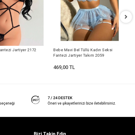
S
2
antezi Jartiyer 2172
Bebe Mavi Bel Tüllü Kadın Seksi
4
Fantezi Jartiyer Takım 2059
469,00 TL
7 / 24 DESTEK
 seçeneği
Öneri ve şikayetlerinizi bize iletebilirsiniz.
Bizi Takip Edin