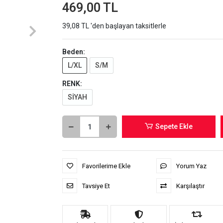
469,00 TL
39,08 TL 'den başlayan taksitlerle
Beden:
L/XL
S/M
RENK:
SİYAH
Sepete Ekle
Favorilerime Ekle
Yorum Yaz
Tavsiye Et
Karşılaştır