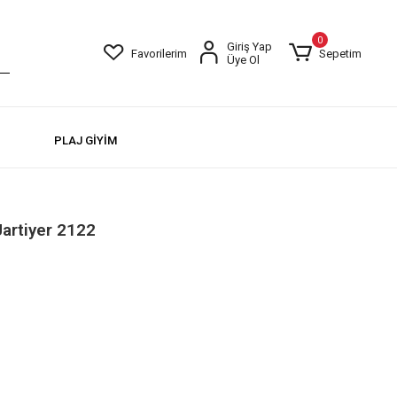
0
Giriş Yap
Favorilerim
Sepetim
Üye Ol
PLAJ GİYİM
Jartiyer 2122