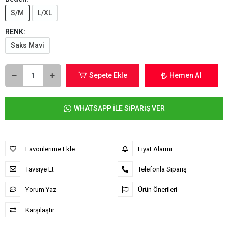
S/M
L/XL
RENK:
Saks Mavi
Sepete Ekle
Hemen Al
WHATSAPP İLE SİPARİŞ VER
Favorilerime Ekle
Fiyat Alarmı
Tavsiye Et
Telefonla Sipariş
Yorum Yaz
Ürün Önerileri
Karşılaştır