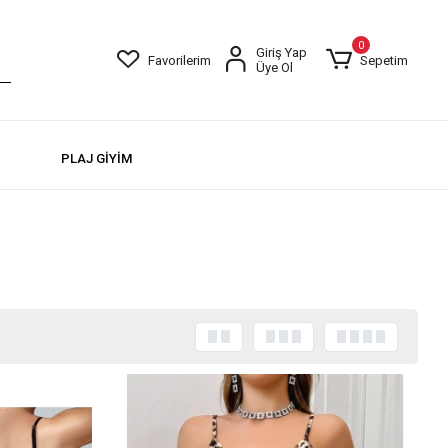
0
Giriş Yap
Favorilerim
Sepetim
Üye Ol
PLAJ GİYİM