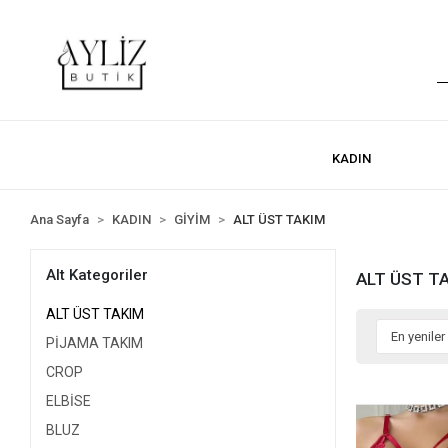
KADIN
Ana Sayfa
KADIN
GİYİM
ALT ÜST TAKIM
Alt Kategoriler
ALT ÜST T
ALT ÜST TAKIM
PİJAMA TAKIM
CROP
ELBİSE
BLUZ