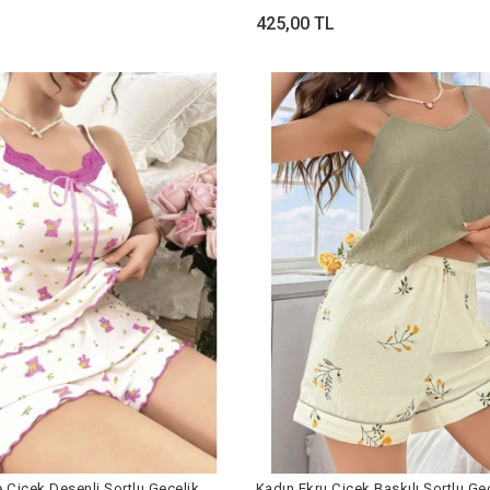
425,00 TL
e Çiçek Desenli Şortlu Gecelik
Kadın Ekru Çiçek Baskılı Şortlu Ge