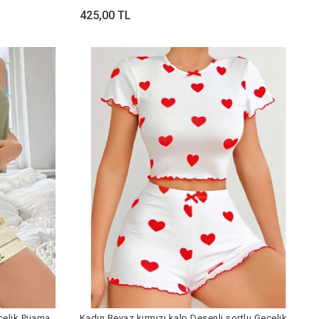
425,00 TL
celik Pijama
Kadın Beyaz kırmızı kalp Desenli şortlu Gecelik