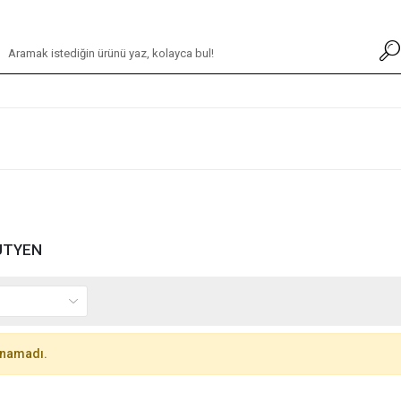
ÜTYEN
unamadı.