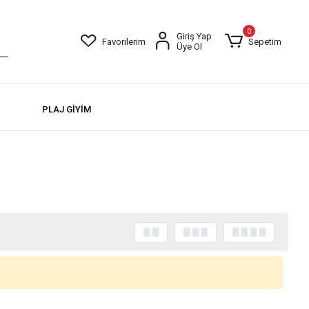
0
Giriş Yap
Favorilerim
Sepetim
Üye Ol
PLAJ GİYİM