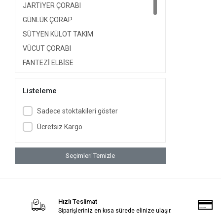
JARTİYER ÇORABI
GÜNLÜK ÇORAP
SÜTYEN KÜLOT TAKIM
VÜCUT ÇORABI
FANTEZİ ELBİSE
EV GİYİM GECELİK
Listeleme
BÜYÜK BEDEN GECELİK
YAPIŞKAN SÜTYEN
Sadece stoktakileri göster
ATLET KÜLOT TAKIM
Ücretsiz Kargo
FANTEZİ AKSESUAR
Seçimleri Temizle
Hızlı Teslimat
Siparişleriniz en kısa sürede elinize ulaşır.