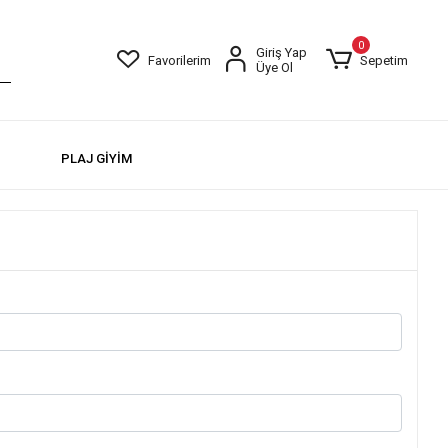
0
Giriş Yap
Favorilerim
Sepetim
Üye Ol
PLAJ GİYİM