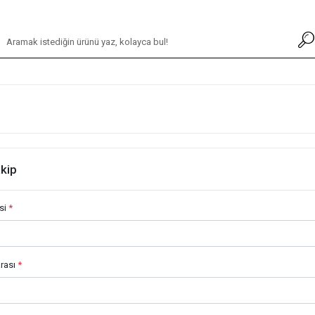
akip
si
*
rası
*