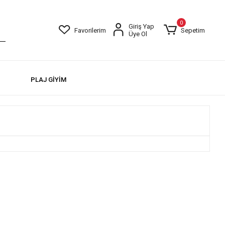
0
Giriş Yap
Favorilerim
Sepetim
Üye Ol
PLAJ GİYİM