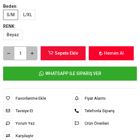
Beden:
S/M
L/XL
RENK:
Beyaz
Sepete Ekle
Hemen Al
WHATSAPP İLE SİPARİŞ VER
Favorilerime Ekle
Fiyat Alarmı
Tavsiye Et
Telefonla Sipariş
Yorum Yaz
Ürün Önerileri
Karşılaştır