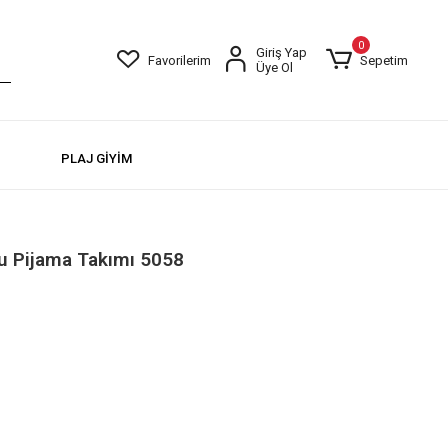
0
Giriş Yap
Favorilerim
Sepetim
Üye Ol
PLAJ GİYİM
u Pijama Takımı 5058