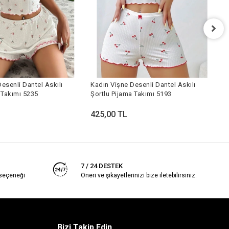
K
T
esenli Dantel Askılı
Kadın Vişne Desenli Dantel Askılı
4
 Takımı 5235
Şortlu Pijama Takımı 5193
425,00 TL
7 / 24 DESTEK
 seçeneği
Öneri ve şikayetlerinizi bize iletebilirsiniz.
Bizi Takip Edin