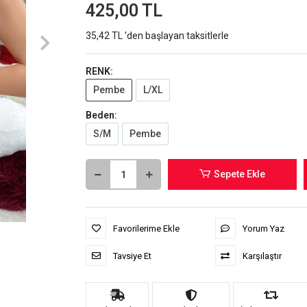
425,00 TL
35,42 TL 'den başlayan taksitlerle
RENK:
Pembe
L/XL
Beden:
S/M
Pembe
Sepete Ekle
Favorilerime Ekle
Yorum Yaz
Tavsiye Et
Karşılaştır