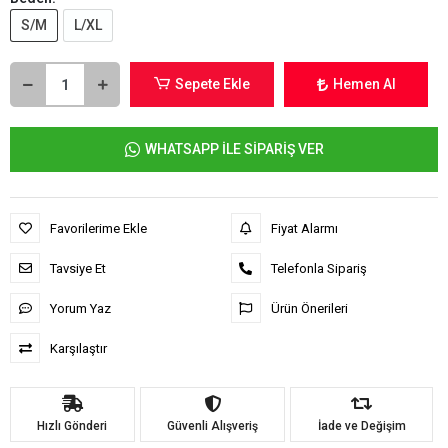
S/M
L/XL
Sepete Ekle
Hemen Al
WHATSAPP İLE SİPARİŞ VER
Favorilerime Ekle
Fiyat Alarmı
Tavsiye Et
Telefonla Sipariş
Yorum Yaz
Ürün Önerileri
Karşılaştır
Hızlı Gönderi
Güvenli Alışveriş
İade ve Değişim