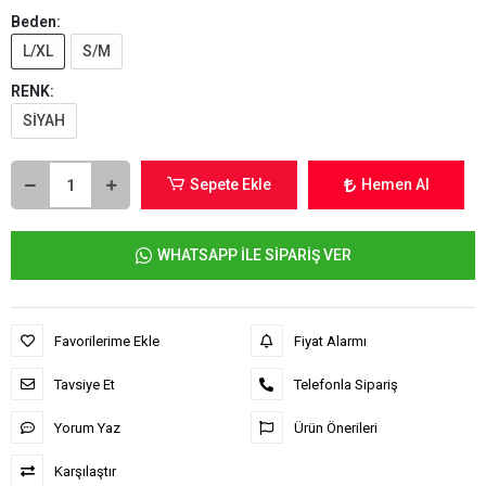
Beden:
L/XL
S/M
RENK:
SİYAH
Sepete Ekle
Hemen Al
WHATSAPP İLE SİPARİŞ VER
Favorilerime Ekle
Fiyat Alarmı
Tavsiye Et
Telefonla Sipariş
Yorum Yaz
Ürün Önerileri
Karşılaştır