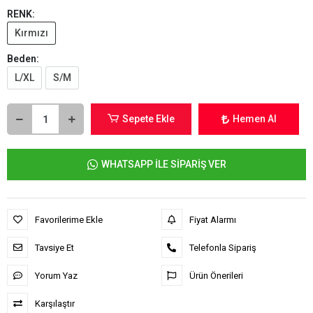
RENK:
Kırmızı
Beden:
L/XL
S/M
Sepete Ekle
Hemen Al
WHATSAPP İLE SİPARİŞ VER
Favorilerime Ekle
Fiyat Alarmı
Tavsiye Et
Telefonla Sipariş
Yorum Yaz
Ürün Önerileri
Karşılaştır