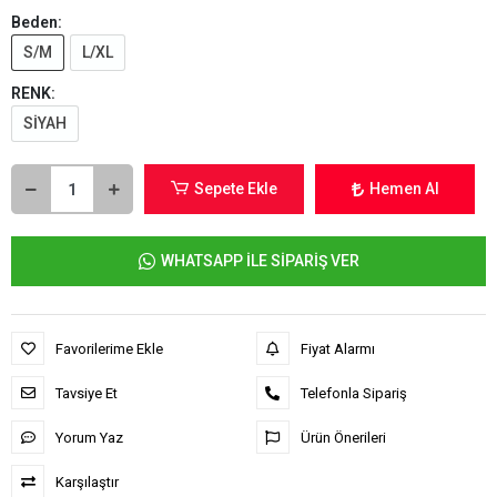
Beden:
S/M
L/XL
RENK:
SİYAH
Sepete Ekle
Hemen Al
WHATSAPP İLE SİPARİŞ VER
Favorilerime Ekle
Fiyat Alarmı
Tavsiye Et
Telefonla Sipariş
Yorum Yaz
Ürün Önerileri
Karşılaştır