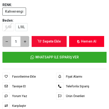
RENK:
Kahverengi
Beden:
S/M
L/XL
Sepete Ekle
Hemen Al
WHATSAPP İLE SİPARİŞ VER
Favorilerime Ekle
Fiyat Alarmı
Tavsiye Et
Telefonla Sipariş
Yorum Yaz
Ürün Önerileri
Karşılaştır