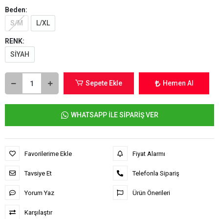
Beden:
S/M
L/XL
RENK:
SİYAH
Sepete Ekle
Hemen Al
WHATSAPP İLE SİPARİŞ VER
Favorilerime Ekle
Fiyat Alarmı
Tavsiye Et
Telefonla Sipariş
Yorum Yaz
Ürün Önerileri
Karşılaştır