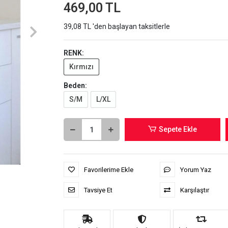
469,00 TL
39,08 TL 'den başlayan taksitlerle
RENK:
Kırmızı
Beden:
S/M
L/XL
Sepete Ekle
Favorilerime Ekle
Yorum Yaz
Tavsiye Et
Karşılaştır