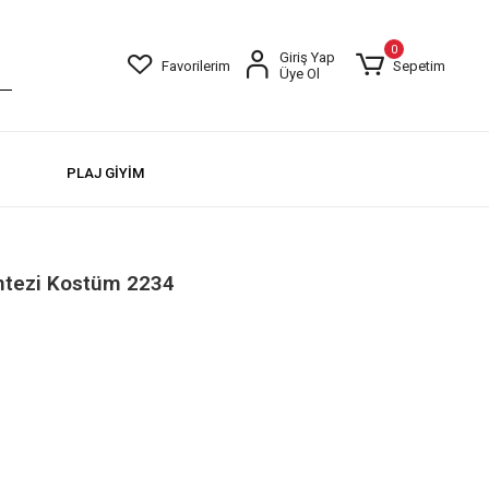
0
Giriş Yap
Favorilerim
Sepetim
Üye Ol
PLAJ GİYİM
Fantezi Kostüm 2234