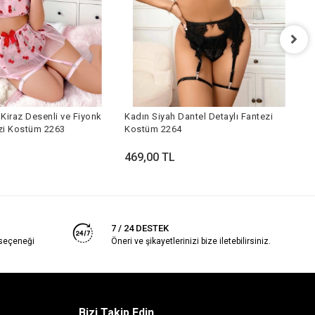
P
Kiraz Desenli ve Fiyonk
Kadın Siyah Dantel Detaylı Fantezi
4
ezi Kostüm 2263
Kostüm 2264
469,00 TL
7 / 24 DESTEK
 seçeneği
Öneri ve şikayetlerinizi bize iletebilirsiniz.
Bizi Takip Edin