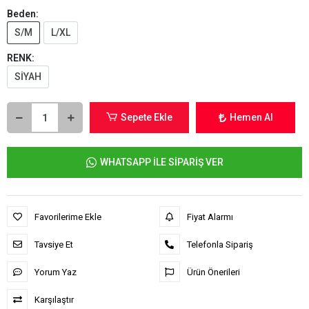
Beden:
S/M
L/XL
RENK:
SİYAH
Sepete Ekle
Hemen Al
WHATSAPP İLE SİPARİŞ VER
Favorilerime Ekle
Fiyat Alarmı
Tavsiye Et
Telefonla Sipariş
Yorum Yaz
Ürün Önerileri
Karşılaştır