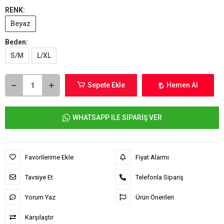
RENK:
Beyaz
Beden:
S/M
L/XL
Sepete Ekle
Hemen Al
WHATSAPP İLE SİPARİŞ VER
Favorilerime Ekle
Fiyat Alarmı
Tavsiye Et
Telefonla Sipariş
Yorum Yaz
Ürün Önerileri
Karşılaştır