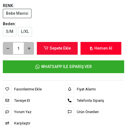
RENK:
Bebe Mavisi
Beden:
S/M
L/XL
Sepete Ekle
Hemen Al
WHATSAPP İLE SİPARİŞ VER
Favorilerime Ekle
Fiyat Alarmı
Tavsiye Et
Telefonla Sipariş
Yorum Yaz
Ürün Önerileri
Karşılaştır