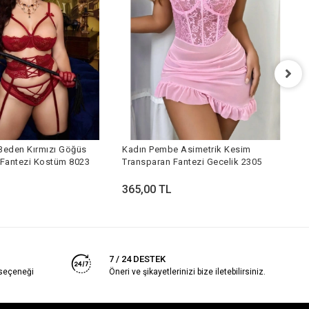
K
G
Beden Kırmızı Göğüs
Kadın Pembe Asimetrik Kesim
3
i Fantezi Kostüm 8023
Transparan Fantezi Gecelik 2305
365,00 TL
7 / 24 DESTEK
 seçeneği
Öneri ve şikayetlerinizi bize iletebilirsiniz.