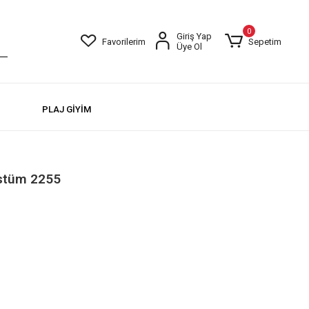
0
Giriş Yap
Favorilerim
Sepetim
Üye Ol
PLAJ GİYİM
ostüm 2255