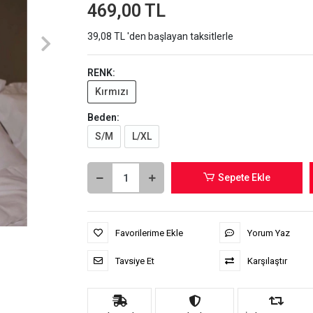
469,00 TL
39,08 TL 'den başlayan taksitlerle
RENK:
Kırmızı
Beden:
S/M
L/XL
Sepete Ekle
Favorilerime Ekle
Yorum Yaz
Tavsiye Et
Karşılaştır